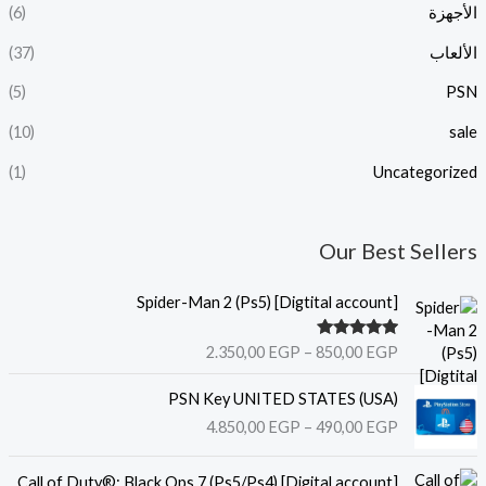
الأجهزة
(6)
الألعاب
(37)
(5)
PSN
(10)
sale
(1)
Uncategorized
Our Best Sellers
ن
Spider-Man 2 (Ps5) [Digtital account]
ط
ا
تم التقييم
2.350,00
EGP
–
850,00
EGP
ق
5.00
من 5
ا
ن
(USA) PSN Key UNITED STATES
ل
ط
4.850,00
EGP
–
490,00
EGP
س
ا
ع
ق
ن
ر
ا
Call of Duty®: Black Ops 7 (Ps5/Ps4) [Digital account]