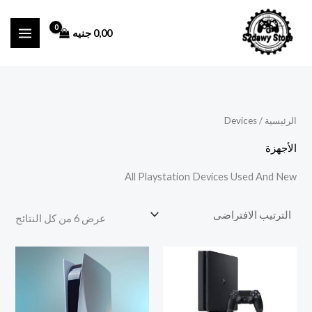
خطي
أ
أ
لى
د
ع
0,00
جنيه
لمحتوى
ن
ل
ى
ى
س
س
ع
ع
الرئيسية
/ Devices
ر
ر
الأجهزة
All Playstation Devices Used And New
عرض ⁦6⁩ من كل النتائج