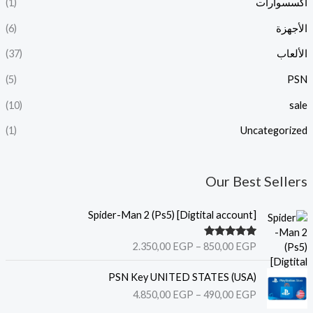
اكسسوارات
(1)
الأجهزة
(6)
الألعاب
(37)
(5)
PSN
(10)
sale
(1)
Uncategorized
Our Best Sellers
ن
Spider-Man 2 (Ps5) [Digtital account]
ط
ا
تم التقييم
2.350,00
EGP
–
850,00
EGP
ق
5.00
من 5
ا
ن
(USA) PSN Key UNITED STATES
ل
ط
4.850,00
EGP
–
490,00
EGP
س
ا
ع