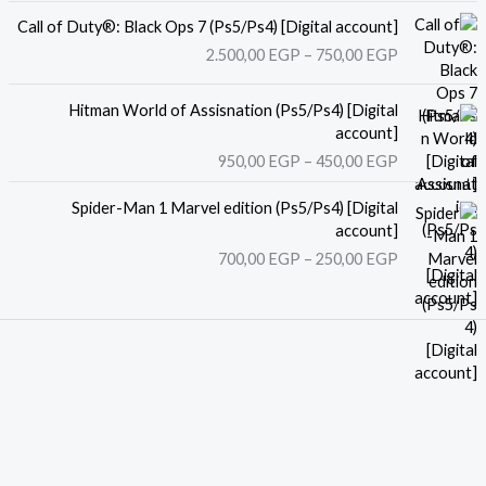
ق
ن
ر
ا
Call of Duty®: Black Ops 7 (Ps5/Ps4) [Digital account]
ط
:
ل
2.500,00
EGP
–
750,00
EGP
ا
م
س
ق
ن
ع
ن
ا
Hitman World of Assisnation (Ps5/Ps4) [Digital
ر
ط
ل
account]
8
:
ا
س
5
950,00
EGP
–
450,00
EGP
م
ق
ع
0
ن
ا
ن
ر
,
Spider-Man 1 Marvel edition (Ps5/Ps4) [Digital
ل
ط
:
0
4
account]
س
ا
م
0
9
700,00
EGP
–
250,00
EGP
ع
ق
ن
0
ر
ا
E
,
:
ل
7
G
0
م
س
5
P
0
ن
ع
0
ر
,
خ
E
4
:
0
ل
G
5
م
0
ا
P
0
ن
ل
,
E
خ